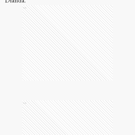
Dianda.
Ads
Ads