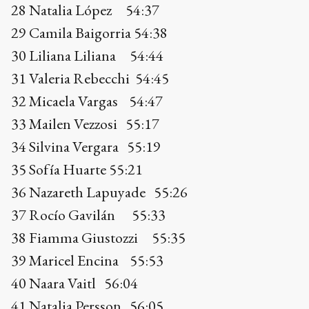
34 Silvina Vergara 55:19
35 Sofía Huarte 55:21
36 Nazareth Lapuyade 55:26
37 Rocío Gavilán 55:33
38 Fiamma Giustozzi 55:35
39 Maricel Encina 55:53
40 Naara Vaitl 56:04
41 Natalia Persson 56:05
42 Verónia Dieguez 56:09
43 Alejandra Karaman 56:10
44 Fiamma Aguirre 56:18
45 Analía Espíndola 56:19
46 Daniela Galavert 56:25