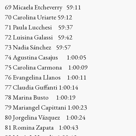
74 Agustina Casajus 1:00:05
75 Carolina Carmona 1:00:09
76 Evangelina Llanos 1:00:11
77 Claudia Guffanti 1:00:14
78 Marina Busto 1:00:19
79 Mariangel Capittani 1:00:23
80 Jorgelina Vázquez 1:00:24
81 Romina Zapata 1:00:43
82 María J. Heredia 1:00:45
83 María C. Garrido 1:00:52
84 Verónica Gazzola 1:00:55
85 Silvina Arredondo 1:00:59
86 Lorena Valderrey 1:00:59
87 Débora Leoni 1:00:59