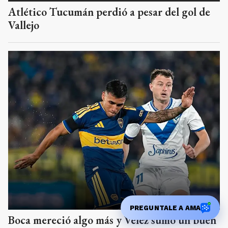
Boca mereció algo más y Vélez sumó un buen
punto
Los Cardos cayó en Mar del
Plata y Los 50 se impuso
frente a Uncas
PREGUNTALE A AMA