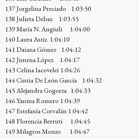
142 Jimena López 1:04:17
143 Celina Iacovelei 1:04:26
144 Cintia De León García 1:04:32
145 Alejandra Gogorza 1:04:33
146 Yanina Romero 1:04:39
147 Estefanía Corvalán 1:04:42
148 Florencia Berruti 1:04:45
149 Milagros Mouzo 1:04:47
150 Laura Zavala 1:04:50
151 Claudia Del Collado 1:04:51
152 Dalila Silva 1:04:52
153 Carolina Moreira 1:04:53
154 Nélida Gómez 1:04:54
155 Silvina Izuzquiza 1:05:03