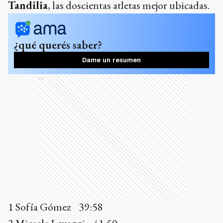
1 Sofía Gómez 39:58
2 Micaela Levaggi 41:50
3 María de los A. Pereyra 43:39
4 Luján Urrutia 44:36
Ads