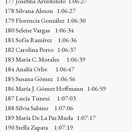
183 María C. Morales 1:06:39
184 Analía Orbe 1:06:47
185 Susana Gómez 1:06:56
186 María J. Gómez Hoffmann 1:06:59
187 Lucía Tunesi 1:07:03
188 Silvia Sabino 1:07:06
189 María De La Paz Muda 1:07:17
190 Stella Zapata 1:07:19
191 Stefanía Tondi 1:07:21
192 Candela Soria Morando 1:07:24
193 María A. Oliva 1:07:24
194 Lucía Bernazza 1:07:30
195 Magui Menchón 1:07:35