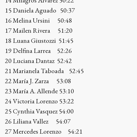
20 Luciana Dantaz 52:42
21 Marianela Taboada 52:45
22 María J. Zarza 53:08
23 María A. Allende 53:10
24 Victoria Lorenzo 53:22
25 Cynthia Vasquez 54:00
26 Liliana Vallez 54:07
27 Mercedes Lorenzo 54:21
28 Natalia López 54:37
29 Camila Baigorria 54:38
30 Liliana Liliana 54:44
31 Valeria Rebecchi 54:45
32 Micaela Vargas 54:47
33 Mailen Vezzosi 55:17