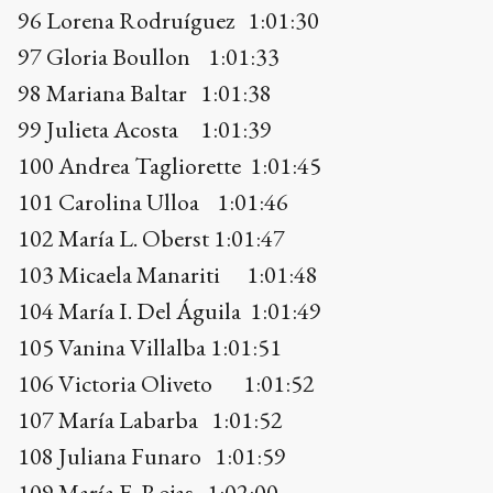
101 Carolina Ulloa 1:01:46
102 María L. Oberst 1:01:47
103 Micaela Manariti 1:01:48
104 María I. Del Águila 1:01:49
105 Vanina Villalba 1:01:51
106 Victoria Oliveto 1:01:52
107 María Labarba 1:01:52
108 Juliana Funaro 1:01:59
109 María F. Rojas 1:02:00
110 María C. Rojas 1:02:01
111 Melani Sosa 1:02:05
112 Sandra Weber 1:02:06
113 Rosana Salvetti 1:02:13
114 Fernanda Salmón 1:02:15