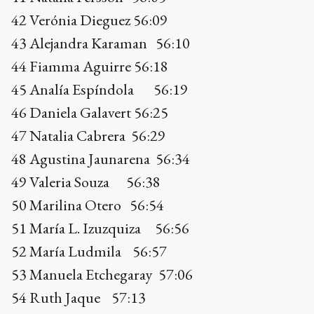
47 Natalia Cabrera 56:29
48 Agustina Jaunarena 56:34
49 Valeria Souza 56:38
50 Marilina Otero 56:54
51 María L. Izuzquiza 56:56
52 María Ludmila 56:57
53 Manuela Etchegaray 57:06
54 Ruth Jaque 57:13
55 Marcela Abraham 57:28
56 María de los A. Simaro 57:33
57 Valeria Vega 57:39
58 Tamara Riva 57:48
59 Martina Iparraguirre 57:54
60 Miriam Momeño 58:09