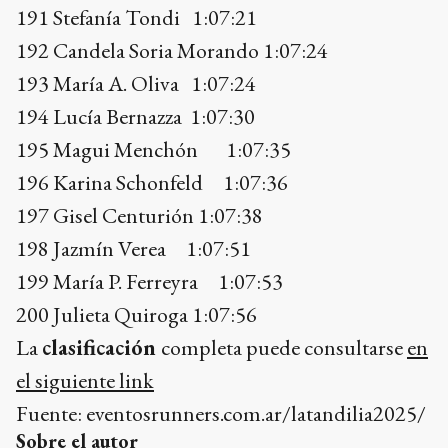
196 Karina Schonfeld 1:07:36
197 Gisel Centurión 1:07:38
198 Jazmín Verea 1:07:51
199 María P. Ferreyra 1:07:53
200 Julieta Quiroga 1:07:56
La
clasificación
completa puede consultarse
en
el siguiente link
Fuente: eventosrunners.com.ar/latandilia2025/
Sobre el autor
El Eco de Tandil
Más de 143 años escribiendo la historia de Tandil
Temas
Tandilia
Tandilia 2025
Atletismo