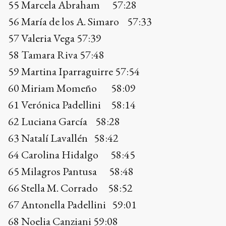
61 Verónica Padellini 58:14
62 Luciana García 58:28
63 Natalí Lavallén 58:42
64 Carolina Hidalgo 58:45
65 Milagros Pantusa 58:48
66 Stella M. Corrado 58:52
67 Antonella Padellini 59:01
68 Noelia Canziani 59:08
69 Micaela Etcheverry 59:11
70 Carolina Uriarte 59:12
71 Paula Lucchesi 59:37
72 Luisina Galassi 59:42
73 Nadia Sánchez 59:57