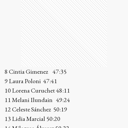
8 Cintia Gimenez 47:35
9 Laura Poloni 47:41
10 Lorena Curuchet 48:11
11 Melani Ilundain 49:24
12 Celeste Sánchez 50:19
13 Lidia Marcial 50:20
14 Milagros Álvarez 50:22
15 Daniela Aguado 50:37
16 Melina Ursini 50:48
17 Mailen Rivera 51:20
18 Luana Giustozzi 51:45
19 Delfina Larrea 52:26