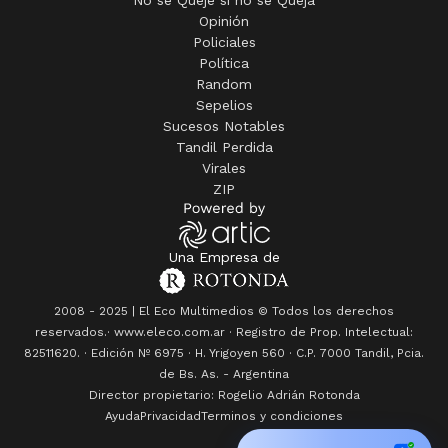
Opinión
Policiales
Política
Random
Sepelios
Sucesos Notables
Tandil Perdida
Virales
ZIP
Una Empresa de
2008 - 2025 | El Eco Multimedios © Todos los derechos
reservados.· www.eleco.com.ar · Registro de Prop. Intelectual:
82511620. · Edición Nº
6975
· H. Yrigoyen 560 · C.P. 7000 Tandil, Pcia.
de Bs. As. - Argentina
Director propietario: Rogelio Adrián Rotonda
Ayuda
Privacidad
Terminos y condiciones