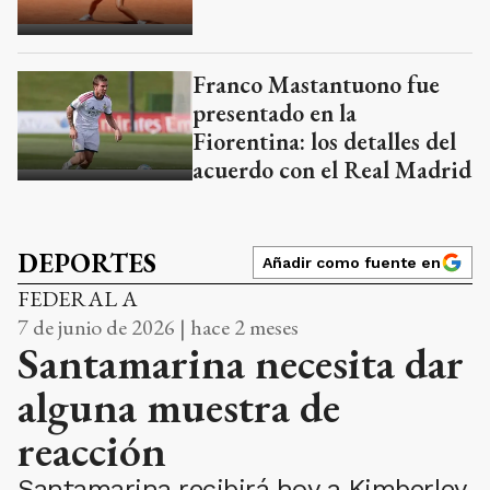
Franco Mastantuono fue
presentado en la
Fiorentina: los detalles del
acuerdo con el Real Madrid
DEPORTES
Añadir como fuente en
FEDERAL A
7 de junio de 2026 | hace 2 meses
Santamarina necesita dar
alguna muestra de
reacción
Santamarina recibirá hoy a Kimberley