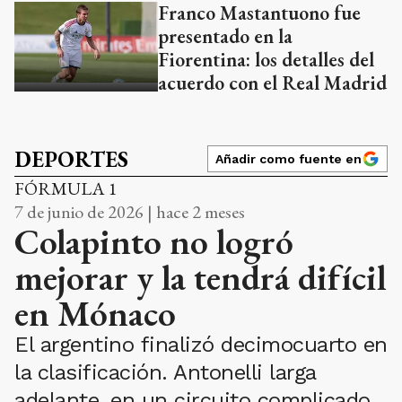
Franco Mastantuono fue
presentado en la
Fiorentina: los detalles del
acuerdo con el Real Madrid
DEPORTES
Añadir como fuente en
FÓRMULA 1
7 de junio de 2026 | hace 2 meses
Colapinto no logró
mejorar y la tendrá difícil
en Mónaco
El argentino finalizó decimocuarto en
la clasificación. Antonelli larga
adelante, en un circuito complicado