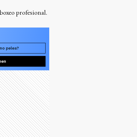
 boxeo profesional.
no pelea?
men