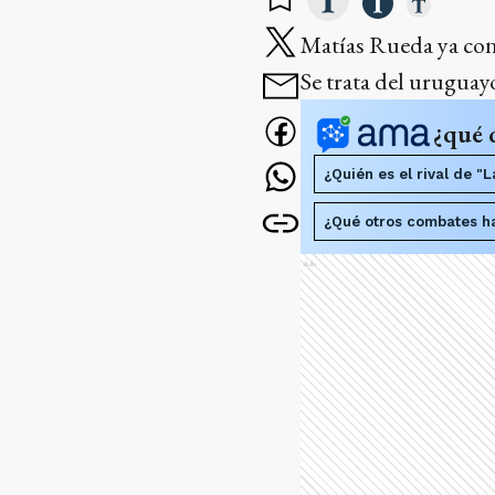
Matías Rueda ya cono
Se trata del urugua
¿qué 
¿Quién es el rival de "
¿Qué otros combates ha
Ads