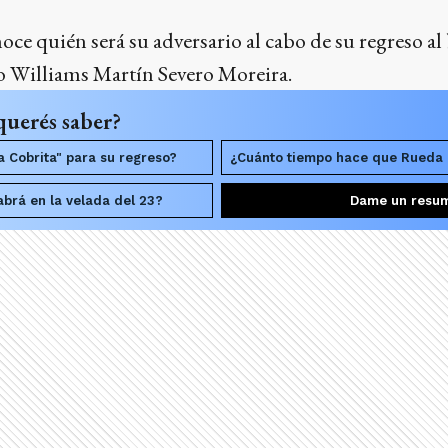
ce quién será su adversario al cabo de su regreso al
yo Williams Martín Severo Moreira.
querés saber?
La Cobrita" para su regreso?
¿Cuánto tiempo hace que Rueda 
brá en la velada del 23?
Dame un resu