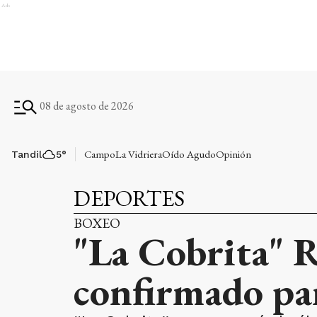
Ads
08 de agosto de 2026
Campo
La Vidriera
Oído Agudo
Opinión
Tandil
5
°
DEPORTES
BOXEO
"La Cobrita" R
confirmado par