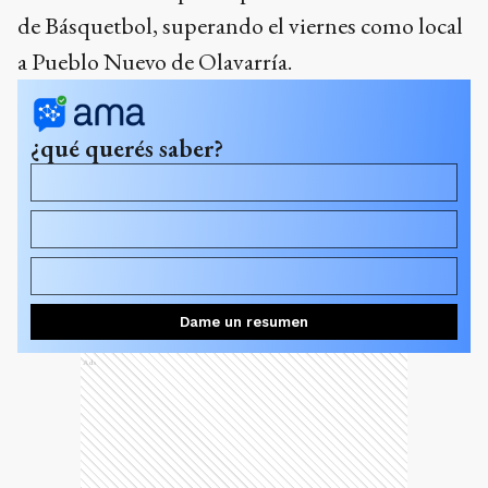
de Básquetbol, superando el viernes como local
a Pueblo Nuevo de Olavarría.
¿qué querés saber?
¿Cuál es el primer objetivo del equipo en la
competencia?
¿Quiénes son los jugadores que continúan de la
temporada anterior?
¿Cómo afectó el cambio de distancias en los viajes a la
participación del club?
Dame un resumen
Ads