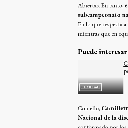
Abiertas. En tanto,
e
subcampeonato na
En lo que respecta a
mientras que en equ
Puede interesar
G
p
LA CIUDAD
Con ello,
Camillett
Nacional de la dis
conformado por los 