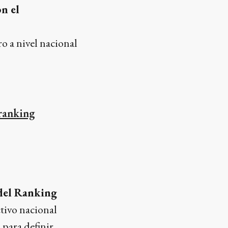
n el
ro a nivel nacional
 ranking
 del Ranking
ctivo nacional
para definir