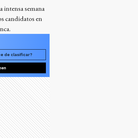
na intensa semana
los candidatos en
unca.
e de clasificar?
men