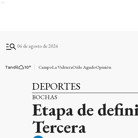
Ads
06 de agosto de 2026
Campo
La Vidriera
Oído Agudo
Opinión
Tandil
10
°
DEPORTES
BOCHAS
Etapa de defini
Tercera