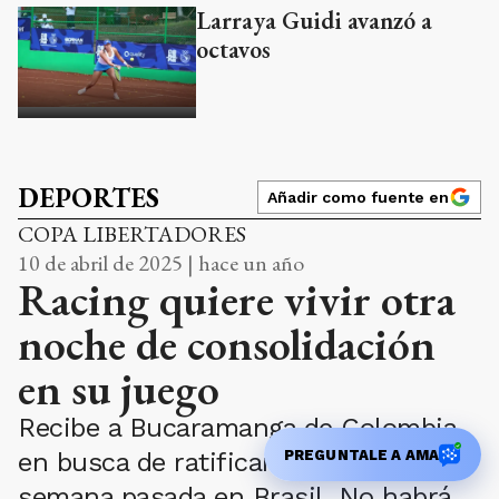
Larraya Guidi avanzó a
octavos
DEPORTES
Añadir como fuente en
COPA LIBERTADORES
10 de abril de 2025 | hace un año
Racing quiere vivir otra
noche de consolidación
en su juego
Recibe a Bucaramanga de Colombia,
PREGUNTALE A AMA
en busca de ratificar lo hecho la
semana pasada en Brasil. No habrá