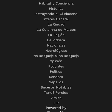
Tiempo
Secciones
Block
Campo
Casos Que Conmovieron
Deportes
Diálogos
Eco Autos
El Oído Agudo
Empleos
Emprendedores
En Positivo +
Espectáculos
Hábitat y Conciencia
Historias
Instruyendo al Ciudadano
Interés General
La Ciudad
La Columna de Marcos
La Región
La Vidriera