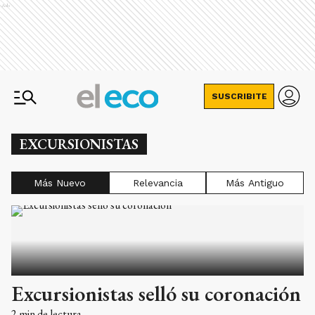
Ads
SUSCRIBITE
EXCURSIONISTAS
Más Nuevo
Relevancia
Más Antiguo
Excursionistas selló su coronación
2
min de lectura