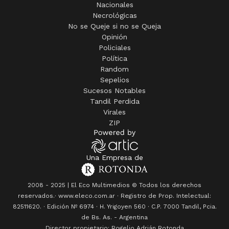
Nacionales
Necrológicas
No se Queje si no se Queja
Opinión
Policiales
Política
Random
Sepelios
Sucesos Notables
Tandil Perdida
Virales
ZIP
Una Empresa de
2008 - 2025 | El Eco Multimedios © Todos los derechos
reservados.· www.eleco.com.ar · Registro de Prop. Intelectual:
82511620. · Edición Nº
6974
· H. Yrigoyen 560 · C.P. 7000 Tandil, Pcia.
de Bs. As. - Argentina
Director propietario: Rogelio Adrián Rotonda