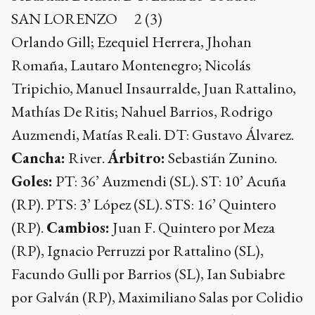
SAN LORENZO 2 (3)
Orlando Gill; Ezequiel Herrera, Jhohan
Romaña, Lautaro Montenegro; Nicolás
Tripichio, Manuel Insaurralde, Juan Rattalino,
Mathías De Ritis; Nahuel Barrios, Rodrigo
Auzmendi, Matías Reali. DT: Gustavo Álvarez.
Cancha:
River.
Árbitro:
Sebastián Zunino.
Goles:
PT: 36’ Auzmendi (SL). ST: 10’ Acuña
(RP). PTS: 3’ López (SL). STS: 16’ Quintero
(RP).
Cambios:
Juan F. Quintero por Meza
(RP), Ignacio Perruzzi por Rattalino (SL),
Facundo Gulli por Barrios (SL), Ian Subiabre
por Galván (RP), Maximiliano Salas por Colidio