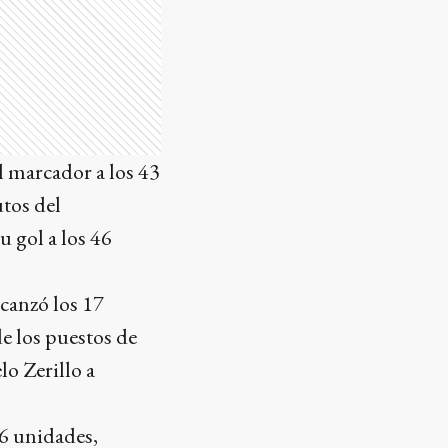
l marcador a los 43
tos del
u gol a los 46
lcanzó los 17
de los puestos de
lo Zerillo a
6 unidades,