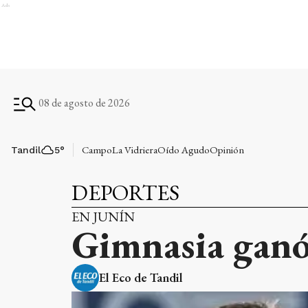
Ads
08 de agosto de 2026
Campo
La Vidriera
Oído Agudo
Opinión
Tandil
5
°
DEPORTES
EN JUNÍN
Gimnasia ganó 
El Eco de Tandil