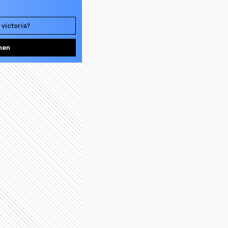
 victoria?
men