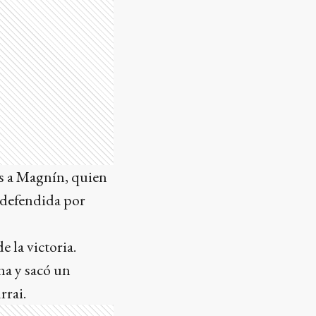
as a Magnín, quien
a defendida por
 la victoria.
na y sacó un
rrai.