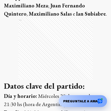
Maximiliano Meza
;
Juan Fernando
Quintero
,
Maximiliano Salas
e
Ian Subiabre
.
Ads
Datos clave del partido:
Día y horario:
Miércoles 20 de mayo a las
PREGUNTALE A AMA
21:30 hs (hora de Argentina).