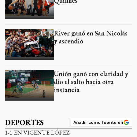
Quilmes
River ganó en San Nicolás
y ascendió
Unión ganó con claridad y
dio el salto hacia otra
instancia
DEPORTES
Añadir como fuente en
1-1 EN VICENTE LÓPEZ