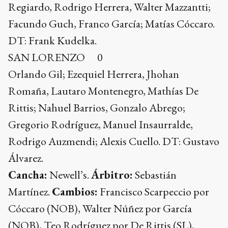
Regiardo, Rodrigo Herrera, Walter Mazzantti;
Facundo Guch, Franco García; Matías Cóccaro.
DT: Frank Kudelka.
SAN LORENZO 0
Orlando Gil; Ezequiel Herrera, Jhohan
Romaña, Lautaro Montenegro, Mathías De
Rittis; Nahuel Barrios, Gonzalo Abrego;
Gregorio Rodríguez, Manuel Insaurralde,
Rodrigo Auzmendi; Alexis Cuello. DT: Gustavo
Álvarez.
Cancha:
Newell’s.
Árbitro:
Sebastián
Martínez.
Cambios:
Francisco Scarpeccio por
Cóccaro (NOB), Walter Núñez por García
(NOB), Teo Rodríguez por De Rittis (SL),