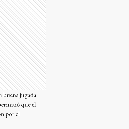
na buena jugada
permitió que el
n por el