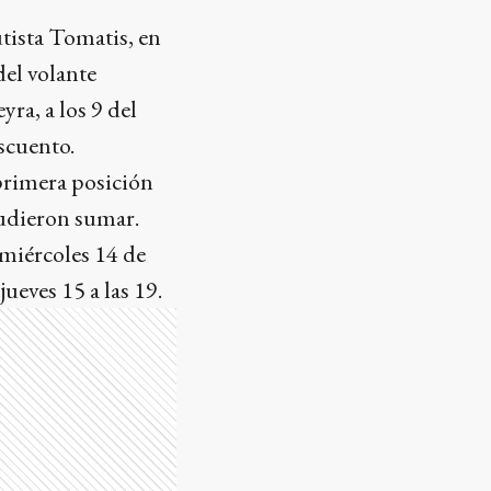
utista Tomatis, en
del volante
ra, a los 9 del
scuento.
primera posición
pudieron sumar.
 miércoles 14 de
ueves 15 a las 19.