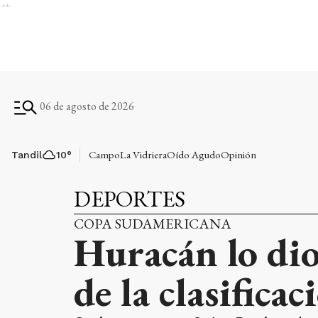
Ads
06 de agosto de 2026
Campo
La Vidriera
Oído Agudo
Opinión
Tandil
10
°
DEPORTES
COPA SUDAMERICANA
Huracán lo dio
de la clasificac