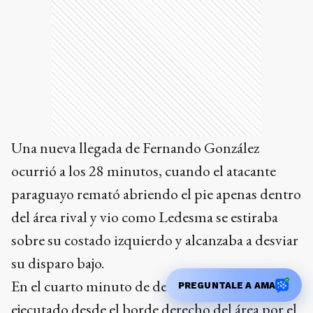
Una nueva llegada de Fernando González
ocurrió a los 28 minutos, cuando el atacante
paraguayo remató abriendo el pie apenas dentro
del área rival y vio como Ledesma se estiraba
sobre su costado izquierdo y alcanzaba a desviar
su disparo bajo.
En el cuarto minuto de descuento, un tiro libre
PREGUNTALE A AMA
ejecutado desde el borde derecho del área por el