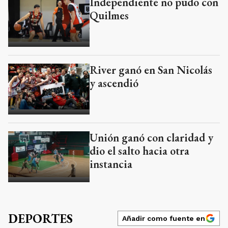
Independiente no pudo con
Quilmes
River ganó en San Nicolás
y ascendió
Unión ganó con claridad y
dio el salto hacia otra
instancia
DEPORTES
Añadir como fuente en