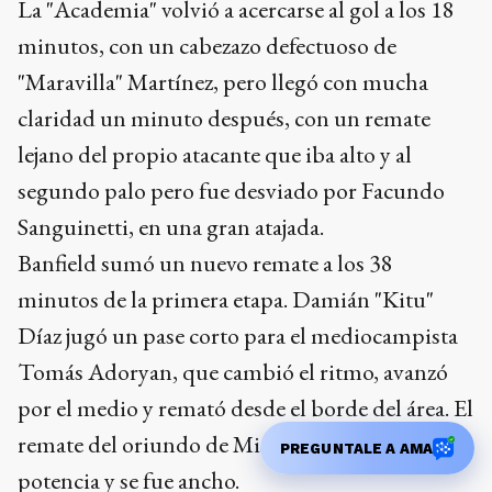
La "Academia" volvió a acercarse al gol a los 18
minutos, con un cabezazo defectuoso de
"Maravilla" Martínez, pero llegó con mucha
claridad un minuto después, con un remate
lejano del propio atacante que iba alto y al
segundo palo pero fue desviado por Facundo
Sanguinetti, en una gran atajada.
Banfield sumó un nuevo remate a los 38
minutos de la primera etapa. Damián "Kitu"
Díaz jugó un pase corto para el mediocampista
Tomás Adoryan, que cambió el ritmo, avanzó
por el medio y remató desde el borde del área. El
remate del oriundo de Misiones no tenía mucha
PREGUNTALE A AMA
potencia y se fue ancho.