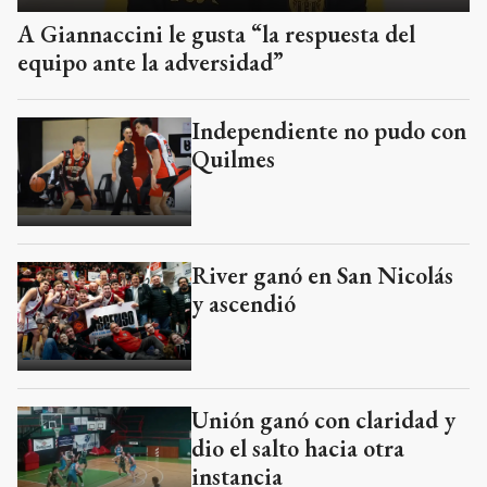
A Giannaccini le gusta “la respuesta del
equipo ante la adversidad”
Independiente no pudo con
Quilmes
River ganó en San Nicolás
y ascendió
Unión ganó con claridad y
dio el salto hacia otra
instancia