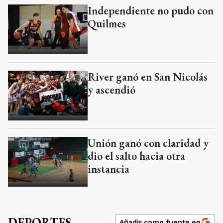
Independiente no pudo con
Quilmes
River ganó en San Nicolás
y ascendió
Unión ganó con claridad y
dio el salto hacia otra
instancia
DEPORTES
Añadir como fuente en