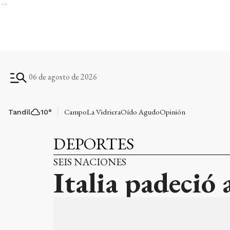
Ads
06 de agosto de 2026
Campo
La Vidriera
Oído Agudo
Opinión
Tandil
10
°
DEPORTES
SEIS NACIONES
Italia padeció 