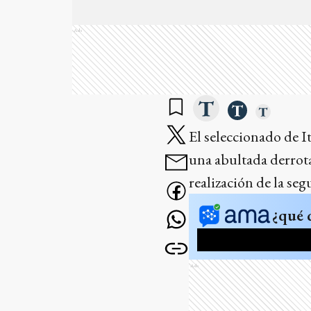
Ads
El seleccionado de I
una abultada derrota
realización de la se
¿qué 
Ads