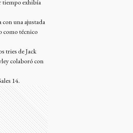
r tiempo exhibía
a con una ajustada
no como técnico
s tries de Jack
wley colaboró con
ales 14.