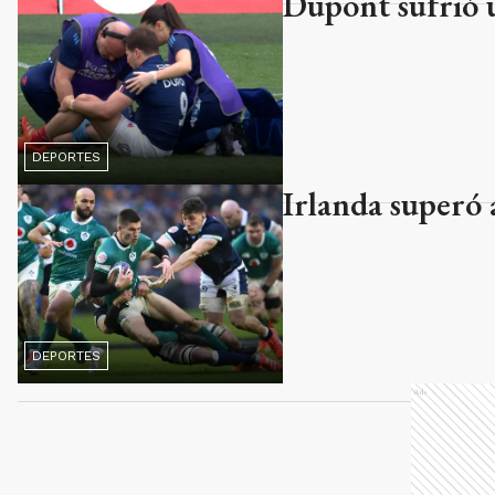
Dupont sufrió u
DEPORTES
Irlanda superó a
DEPORTES
Ads