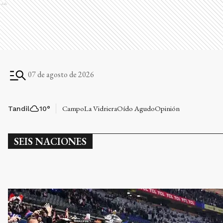
Ads
07 de agosto de 2026
Campo
La Vidriera
Oído Agudo
Opinión
Tandil
10
°
SEIS NACIONES