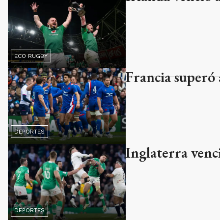
ECO RUGBY
Francia superó 
DEPORTES
Inglaterra venc
DEPORTES