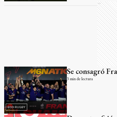
Ads
Se consagró Fra
3
min de lectura
ECO RUGBY