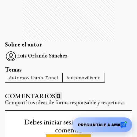
Sobre el autor
Luis Orlando Sánchez
Temas
Automovilismo Zonal
Automovilismo
COMENTARIOS
0
Compartí tus ideas de forma responsable y respetuosa.
Debes iniciar sesión para poder
PREGUNTALE A AMA
comentar