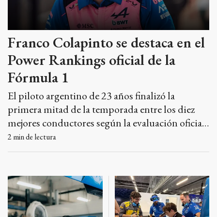
Franco Colapinto se destaca en el
Power Rankings oficial de la
Fórmula 1
El piloto argentino de 23 años finalizó la
primera mitad de la temporada entre los diez
mejores conductores según la evaluación oficial
de la categoría, consolidando su desempeño en
2
min de lectura
el equipo Alpine.