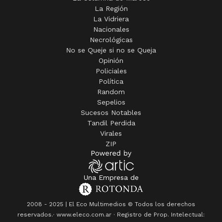
La Región
La Vidriera
Nacionales
Necrológicas
No se Queje si no se Queja
Opinión
Policiales
Política
Random
Sepelios
Sucesos Notables
Tandil Perdida
Virales
ZIP
Una Empresa de
2008 - 2025 | El Eco Multimedios © Todos los derechos
reservados.· www.eleco.com.ar · Registro de Prop. Intelectual: