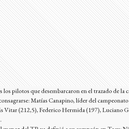
is los pilotos que desembarcaron en el trazado de la c
 consagrarse: Matías Canapino, líder del campeonato
s Vitar (212,5), Federico Hermida (197), Luciano G
.
al menor del TP, ya definió a su campeón en Toay: Ni