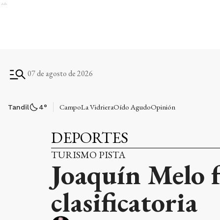
Ads
07 de agosto de 2026
Campo
La Vidriera
Oído Agudo
Opinión
Tandil
4
°
DEPORTES
TURISMO PISTA
Joaquín Melo f
clasificatoria