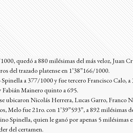
1000, quedó a 880 milésimas del más veloz, Juan Cr
ros del trazado platense en 1’38”166/1000.
 Spinella a 377/1000 y fue tercero Francisco Calo, a
y Fabián Mainero quinto a 695.
 se ubicaron Nicolás Herrera, Lucas Garro, Franco Na
s, Melo fue 21ro. con 1’39”593”, a 892 milésimas de
no Spinella, quien le ganó por apenas 5 milésimas el 
íder del certamen.