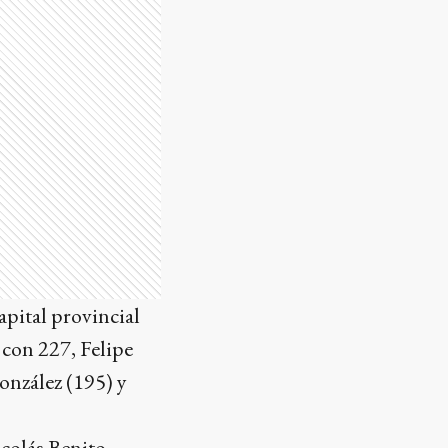
apital provincial
 con 227, Felipe
onzález (195) y
colás Benito.