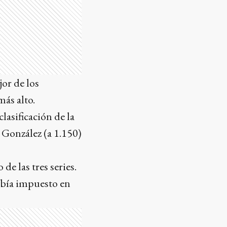
or de los
ás alto.
lasificación de la
 González (a 1.150)
e las tres series.
había impuesto en