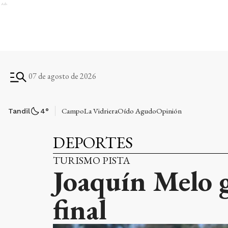
Ads
07 de agosto de 2026
Campo
La Vidriera
Oído Agudo
Opinión
Tandil
4
°
DEPORTES
TURISMO PISTA
Joaquín Melo g
final