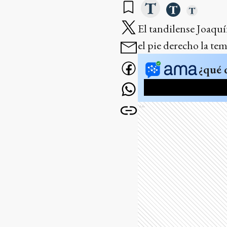
El tandilense Joaqu
el pie derecho la te
¿qué 
Ads