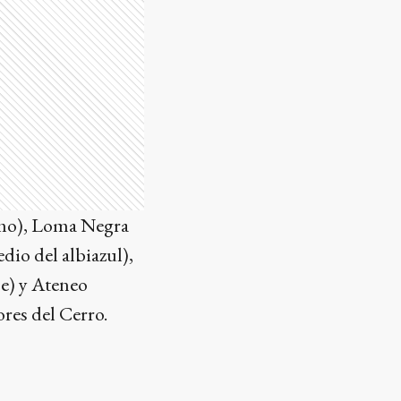
ermo), Loma Negra
edio del albiazul),
e) y Ateneo
ores del Cerro.