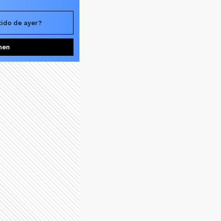
tido de ayer?
men