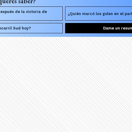
querés saber?
espués de la victoria de
¿Quién marcó los goles en el par
ocarril Sud hoy?
Dame un resu