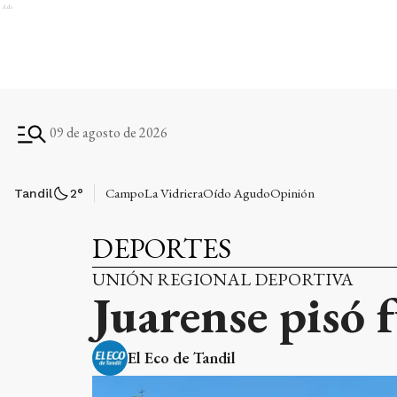
Ads
09 de agosto de 2026
Campo
La Vidriera
Oído Agudo
Opinión
Tandil
2
°
DEPORTES
UNIÓN REGIONAL DEPORTIVA
Juarense pisó f
El Eco de Tandil