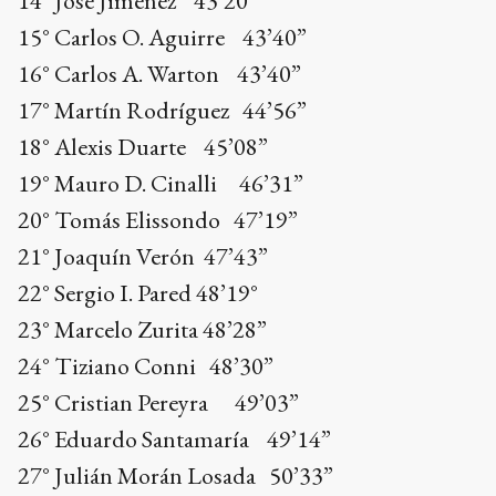
14° José Jiménez 43’20”
15° Carlos O. Aguirre 43’40”
16° Carlos A. Warton 43’40”
17° Martín Rodríguez 44’56”
18° Alexis Duarte 45’08”
19° Mauro D. Cinalli 46’31”
20° Tomás Elissondo 47’19”
21° Joaquín Verón 47’43”
22° Sergio I. Pared 48’19°
23° Marcelo Zurita 48’28”
24° Tiziano Conni 48’30”
25° Cristian Pereyra 49’03”
26° Eduardo Santamaría 49’14”
27° Julián Morán Losada 50’33”