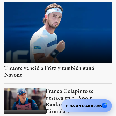
Tirante venció a Fritz y también ganó
Navone
Franco Colapinto se
destaca en el Power
Rankings oficial de la
PREGUNTALE A AMA
Fórmula 1