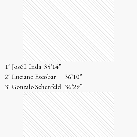
1° José I. Inda 35’14”
2° Luciano Escobar 36’10”
3° Gonzalo Schenfeld 36’29”
Ads