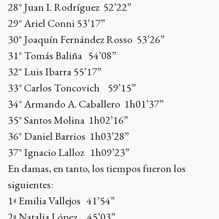
28° Juan I. Rodríguez 52’22”
29° Ariel Conni 53’17”
30° Joaquín Fernández Rosso 53’26”
31° Tomás Baliña 54’08”
32° Luis Ibarra 55’17”
33° Carlos Toncovich 59’15”
34° Armando A. Caballero 1h01’37”
35° Santos Molina 1h02’16”
36° Daniel Barrios 1h03’28”
37° Ignacio Lalloz 1h09’23”
En damas, en tanto, los tiempos fueron los
siguientes:
1ª Emilia Vallejos 41’54”
2ª Natalia López 45’03”