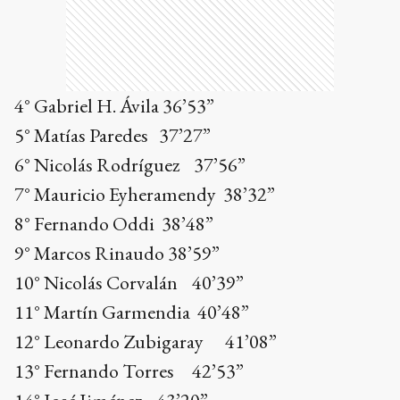
4° Gabriel H. Ávila 36’53”
5° Matías Paredes 37’27”
6° Nicolás Rodríguez 37’56”
7° Mauricio Eyheramendy 38’32”
8° Fernando Oddi 38’48”
9° Marcos Rinaudo 38’59”
10° Nicolás Corvalán 40’39”
11° Martín Garmendia 40’48”
12° Leonardo Zubigaray 41’08”
13° Fernando Torres 42’53”