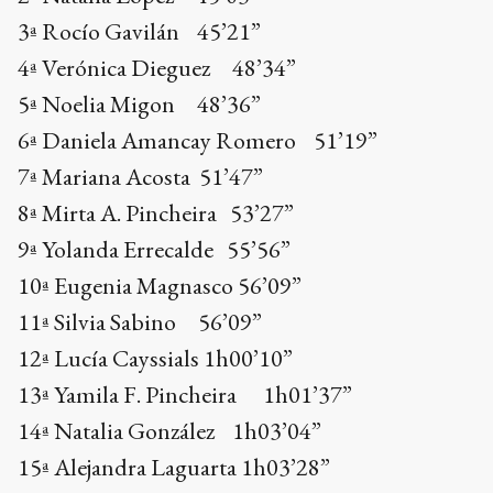
3ª Rocío Gavilán 45’21”
4ª Verónica Dieguez 48’34”
5ª Noelia Migon 48’36”
6ª Daniela Amancay Romero 51’19”
7ª Mariana Acosta 51’47”
8ª Mirta A. Pincheira 53’27”
9ª Yolanda Errecalde 55’56”
10ª Eugenia Magnasco 56’09”
11ª Silvia Sabino 56’09”
12ª Lucía Cayssials 1h00’10”
13ª Yamila F. Pincheira 1h01’37”
14ª Natalia González 1h03’04”
15ª Alejandra Laguarta 1h03’28”