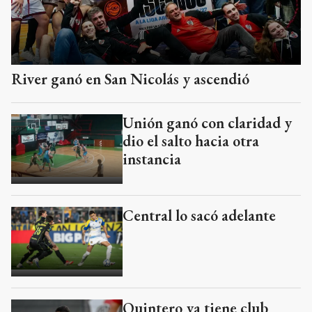
River ganó en San Nicolás y ascendió
Unión ganó con claridad y
dio el salto hacia otra
instancia
Central lo sacó adelante
Quintero ya tiene club