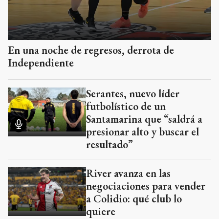
Serantes, nuevo líder
futbolístico de un
Santamarina que “saldrá a
presionar alto y buscar el
resultado”
River avanza en las
negociaciones para vender
a Colidio: qué club lo
quiere
Tigre desperdició un penal
para ganarlo en el final