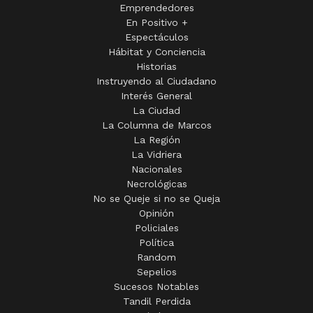
La Región
La Vidriera
Nacionales
Necrológicas
No se Queje si no se Queja
Opinión
Policiales
Política
Random
Sepelios
Sucesos Notables
Tandil Perdida
Virales
ZIP
Una Empresa de
2008 - 2025 | El Eco Multimedios © Todos los derechos
reservados.· www.eleco.com.ar · Registro de Prop. Intelectual: