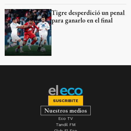
SUSCRIBITE
Nuestros medios
Eco TV
Tandil FM
Club El Eco
Edición Impresa
Juegos
AÑADIR COMO FUENTE EN
Suplementos
Farmacias de turno