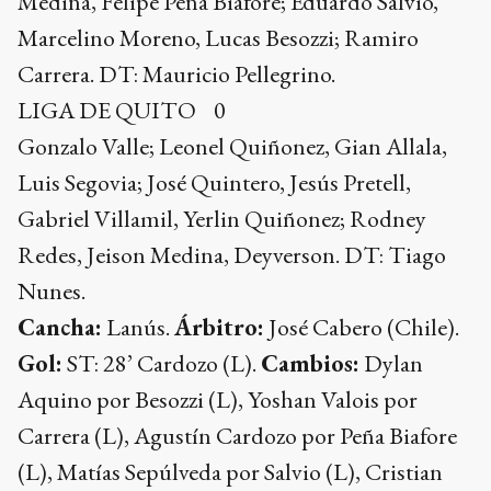
Medina, Felipe Peña Biafore; Eduardo Salvio,
Marcelino Moreno, Lucas Besozzi; Ramiro
Carrera. DT: Mauricio Pellegrino.
LIGA DE QUITO 0
Gonzalo Valle; Leonel Quiñonez, Gian Allala,
Luis Segovia; José Quintero, Jesús Pretell,
Gabriel Villamil, Yerlin Quiñonez; Rodney
Redes, Jeison Medina, Deyverson. DT: Tiago
Nunes.
Cancha:
Lanús.
Árbitro:
José Cabero (Chile).
Gol:
ST: 28’ Cardozo (L).
Cambios:
Dylan
Aquino por Besozzi (L), Yoshan Valois por
Carrera (L), Agustín Cardozo por Peña Biafore
(L), Matías Sepúlveda por Salvio (L), Cristian