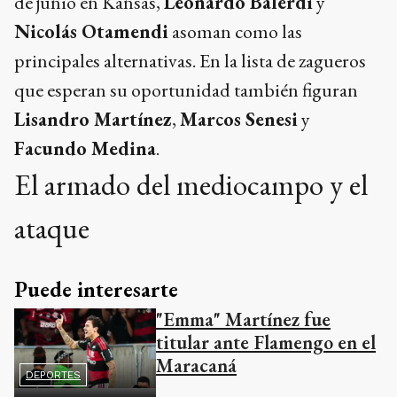
de junio en Kansas,
Leonardo Balerdi
y
Nicolás Otamendi
asoman como las
principales alternativas. En la lista de zagueros
que esperan su oportunidad también figuran
Lisandro Martínez
,
Marcos Senesi
y
Facundo Medina
.
El armado del mediocampo y el
ataque
Puede interesarte
"Emma" Martínez fue
titular ante Flamengo en el
Maracaná
DEPORTES