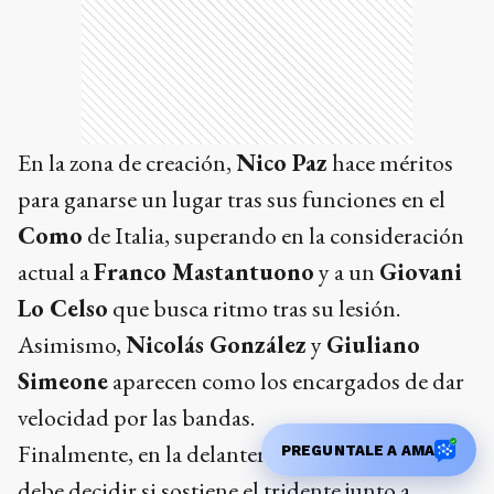
En la zona de creación,
Nico Paz
hace méritos
para ganarse un lugar tras sus funciones en el
Como
de Italia, superando en la consideración
actual a
Franco Mastantuono
y a un
Giovani
Lo Celso
que busca ritmo tras su lesión.
Asimismo,
Nicolás González
y
Giuliano
Simeone
aparecen como los encargados de dar
velocidad por las bandas.
Finalmente, en la delantera,
Lionel Scaloni
PREGUNTALE A AMA
debe decidir si sostiene el tridente junto a