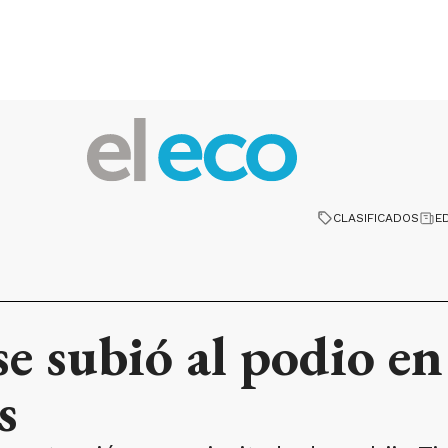
CLASIFICADOS
E
se subió al podio en
s