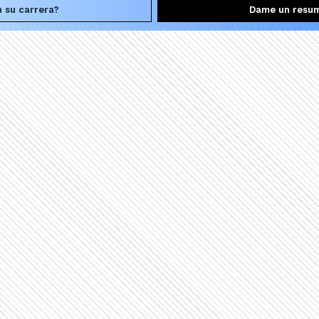
 su carrera?
Dame un resu