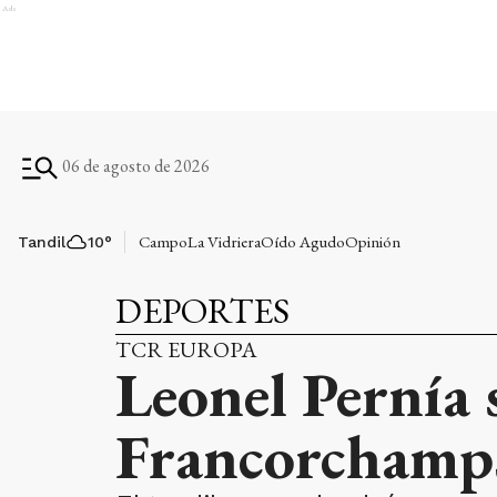
Ads
06 de agosto de 2026
Campo
La Vidriera
Oído Agudo
Opinión
Tandil
10
°
DEPORTES
TCR EUROPA
Leonel Pernía 
Francorchamp