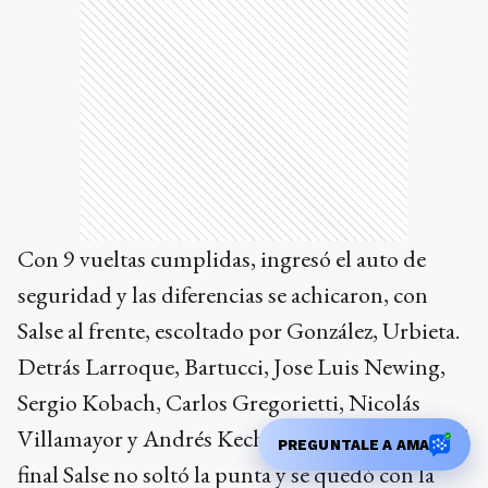
Con 9 vueltas cumplidas, ingresó el auto de
seguridad y las diferencias se achicaron, con
Salse al frente, escoltado por González, Urbieta.
Detrás Larroque, Bartucci, Jose Luis Newing,
Sergio Kobach, Carlos Gregorietti, Nicolás
Villamayor y Andrés Kechichian. De allí hasta el
PREGUNTALE A AMA
final Salse no soltó la punta y se quedó con la