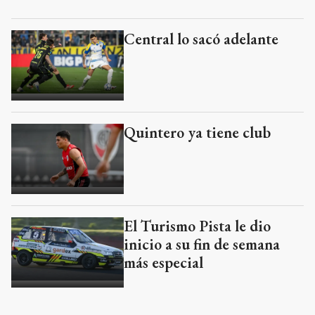
Central lo sacó adelante
Quintero ya tiene club
El Turismo Pista le dio
inicio a su fin de semana
más especial