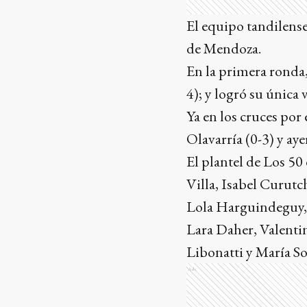
El equipo tandilense
de Mendoza.
En la primera ronda,
4); y logró su única 
Ya en los cruces por
Olavarría (0-3) y ay
El plantel de Los 5
Villa, Isabel Curutc
Lola Harguindeguy, J
Lara Daher, Valenti
Libonatti y María So
Ads