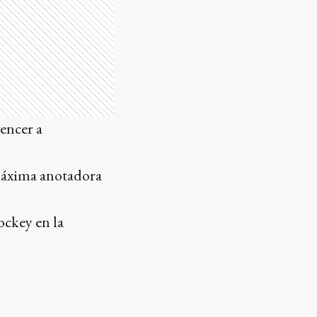
vencer a
 máxima anotadora
ockey en la