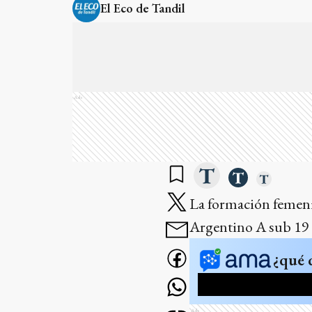
El Eco de Tandil
Ads
La formación femeni
Argentino A sub 19 d
¿qué 
Ads