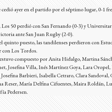
 cedió ayer en el partido por el séptimo lugar, 0-1 f
 Los 50 perdió con San Fernando (0-3) y Universitar
victoria ante San Juan Rugby (2-0).
 el quinto puesto, las tandilenses perdieron con Estu
er con Los Tordos.
0 estuvo compuesto por Anita Hidalgo, Martina Sánch
het, Josefina Villa, Inés Martínez Goya, Lara Oropel,
osefina Barbieri, Isabella Cetraro, Clara Sandoval,
na Reser, María Delfina Cifuentes, Maira Roldán, 
fía Pedersen.