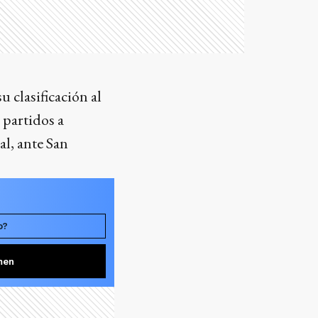
 clasificación al
 partidos a
al, ante San
o?
men