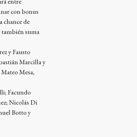
rá entre
ganar con bonus
la chance de
ue también suma
rez y Fausto
astián Marcilla y
, Mateo Mesa,
lli; Facundo
nez; Nicolás Di
huel Botto y