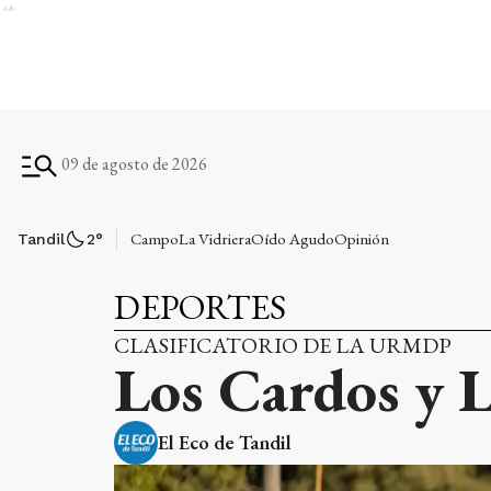
Ads
09 de agosto de 2026
Campo
La Vidriera
Oído Agudo
Opinión
Tandil
2
°
DEPORTES
CLASIFICATORIO DE LA URMDP
Los Cardos y L
El Eco de Tandil