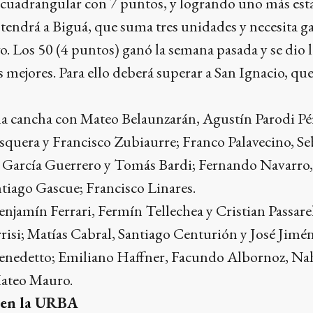
 cuadrangular con 7 puntos, y logrando uno más esta
e tendrá a Biguá, que suma tres unidades y necesita 
ivo. Los 50 (4 puntos) ganó la semana pasada y se dio 
s mejores. Para ello deberá superar a San Ignacio, q
 la cancha con Mateo Belaunzarán, Agustín Parodi Pé
quera y Francisco Zubiaurre; Franco Palavecino, Seb
 García Guerrero y Tomás Bardi; Fernando Navarro
tiago Gascue; Francisco Linares.
enjamín Ferrari, Fermín Tellechea y Cristian Passare
risi; Matías Cabral, Santiago Centurión y José Jimé
enedetto; Emiliano Haffner, Facundo Albornoz, Na
ateo Mauro.
, en la URBA