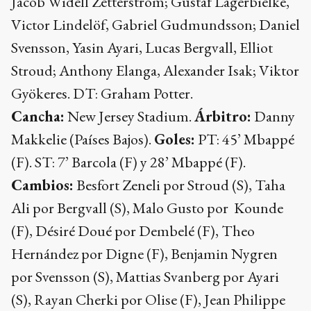
Jacob Widell Zetterström; Gustaf Lagerbielke,
Victor Lindelöf, Gabriel Gudmundsson; Daniel
Svensson, Yasin Ayari, Lucas Bergvall, Elliot
Stroud; Anthony Elanga, Alexander Isak; Viktor
Gyökeres. DT: Graham Potter.
Cancha:
New Jersey Stadium.
Árbitro:
Danny
Makkelie (Países Bajos).
Goles:
PT: 45’ Mbappé
(F). ST: 7’ Barcola (F) y 28’ Mbappé (F).
Cambios:
Besfort Zeneli por Stroud (S), Taha
Ali por Bergvall (S), Malo Gusto por Kounde
(F), Désiré Doué por Dembelé (F), Theo
Hernández por Digne (F), Benjamin Nygren
por Svensson (S), Mattias Svanberg por Ayari
(S), Rayan Cherki por Olise (F), Jean Philippe