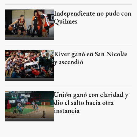
Independiente no pudo con
Quilmes
River ganó en San Nicolás
y ascendió
Unión ganó con claridad y
dio el salto hacia otra
instancia