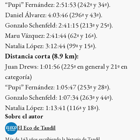
“Pupi” Fernández: 2:51:53 (242º y 34º).
Daniel Álvarez: 4:03:46 (296º y 43º).
Gonzalo Schenfeld: 2:41:15 (213º y 25º).
Maru Vázquez: 2:41:44 (62ª y 16ª).
Natalia López: 3:12:44 (99ª y 15ª).
Distancia corta (8.9 km):
Juan Drews: 1:01:56 (225º en general y 21º en
categoría)
“Pupi” Fernández: 1:05:47 (253º y 28º).
Gonzalo Schenfeld: 1:07:34 (263º y 44º).
Natalia López: 1:13:41 (116ª y 18ª).
Sobre el autor
El Eco de Tandil
Más de 143 años escribiendo la historia de Tandil