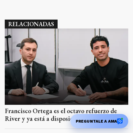
RELACIONADAS
Francisco Ortega es el octavo refuerzo de
River y ya está a disposición de Coudet
PREGUNTALE A AMA