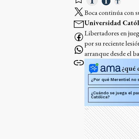
Boca continúa con s
Universidad Catól
Libertadores en jueg
por su reciente lesi
arranque desde el ba
¿qué 
¿Por qué Merentiel no s
¿Cuándo se juega el pa
Católica?
Ads