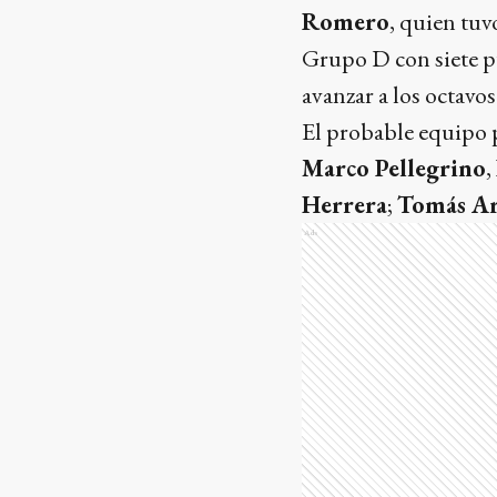
Romero
, quien tu
Grupo D con siete pu
avanzar a los octavos 
El probable equipo p
Marco Pellegrino
,
Herrera
;
Tomás A
Ads