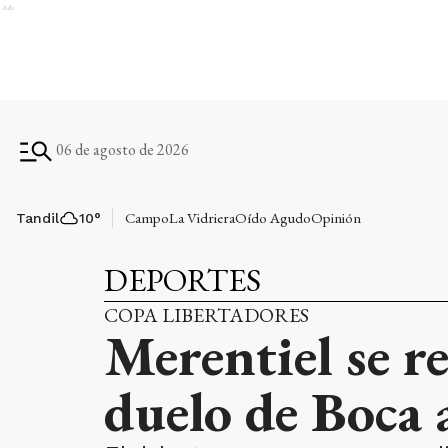
Ads
06 de agosto de 2026
Campo
La Vidriera
Oído Agudo
Opinión
Tandil
10
°
DEPORTES
COPA LIBERTADORES
Merentiel se re
duelo de Boca 