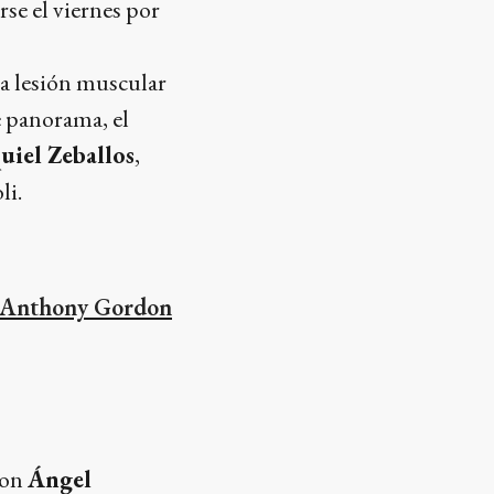
se el viernes por
a lesión muscular
e panorama, el
uiel Zeballos
,
li.
 a Anthony Gordon
con
Ángel