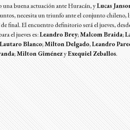
vo una buena actuación ante Huracán, y
Lucas Janso
ntos, necesita un triunfo ante el conjunto chileno, l
de final. El encuentro definitorio será el jueves, desde
ara el jueves es:
Leandro Brey
;
Malcom Braida
;
L
Lautaro Blanco
;
Milton Delgado
,
Leandro Pare
randa
;
Milton Giménez
y
Exequiel Zeballos
.