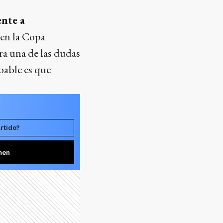
nte a
 en la Copa
era una de las dudas
bable es que
rtido?
men