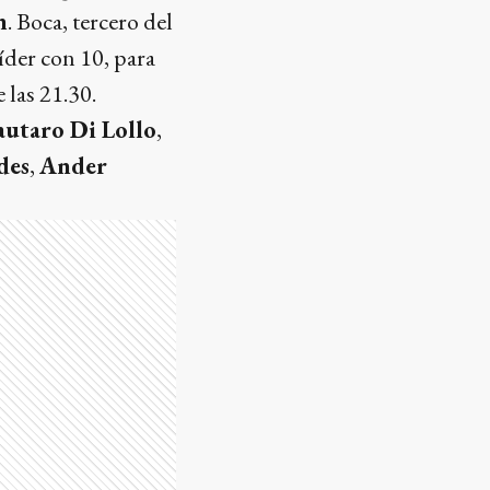
n
. Boca, tercero del
íder con 10, para
 las 21.30.
autaro Di Lollo
,
des
,
Ander