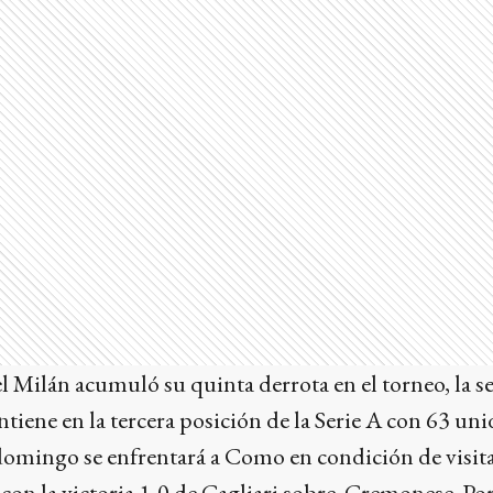
el Milán acumuló su quinta derrota en el torneo, la 
ntiene en la tercera posición de la Serie A con 63 uni
 domingo se enfrentará a Como en condición de visit
on la victoria 1-0 de Cagliari sobre Cremonese. Por