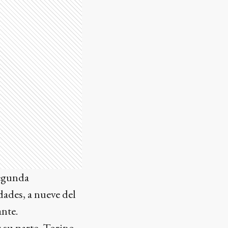
segunda
dades, a nueve del
ante.
 su parte, Torino