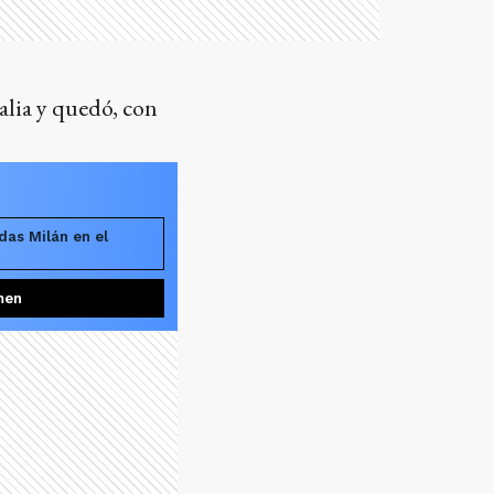
alia y quedó, con
das Milán en el
men