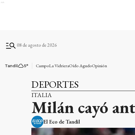
Ads
08 de agosto de 2026
Campo
La Vidriera
Oído Agudo
Opinión
Tandil
5
°
DEPORTES
ITALIA
Milán cayó ante
El Eco de Tandil