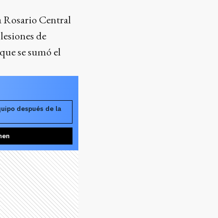
 a Rosario Central
lesiones de
 que se sumó el
quipo después de la
men