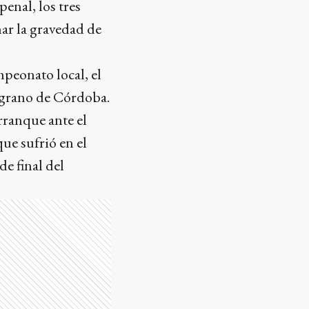
enal, los tres
nar la gravedad de
mpeonato local, el
lgrano de Córdoba.
rranque ante el
ue sufrió en el
e final del