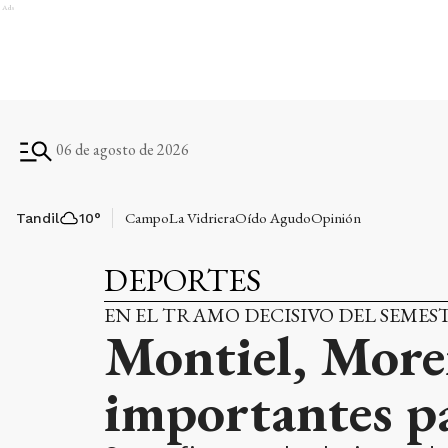
Ads
06 de agosto de 2026
Campo
La Vidriera
Oído Agudo
Opinión
Tandil
10
°
DEPORTES
EN EL TRAMO DECISIVO DEL SEMES
Montiel, Moren
importantes p