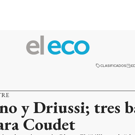
CLASIFICADOS
E
TRE
o y Driussi; tres b
ara Coudet