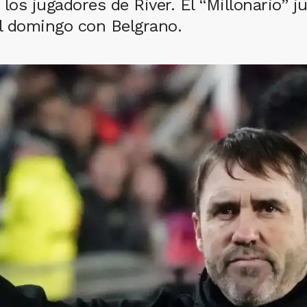
los jugadores de River. El “Millonario” j
 el domingo con Belgrano.