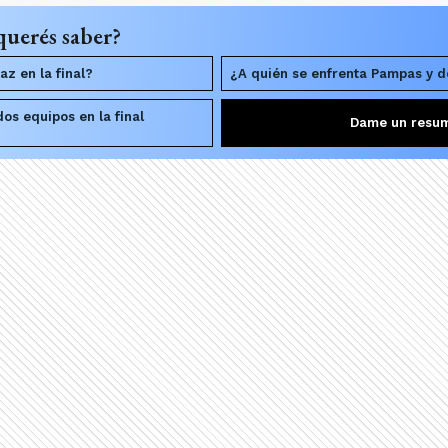
querés saber?
az en la final?
¿A quién se enfrenta Pampas y d
os equipos en la final
Dame un resu