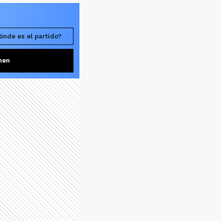
ónde es el partido?
men