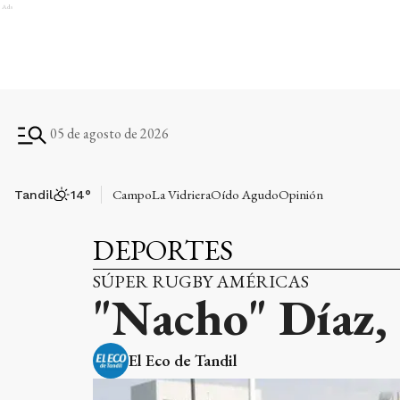
Ads
05 de agosto de 2026
Campo
La Vidriera
Oído Agudo
Opinión
Tandil
14
°
DEPORTES
SÚPER RUGBY AMÉRICAS
"Nacho" Díaz, c
El Eco de Tandil