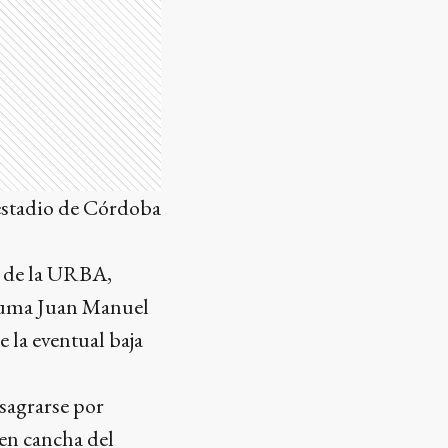
 estadio de Córdoba
o de la URBA,
xPuma Juan Manuel
 la eventual baja
sagrarse por
 en cancha del