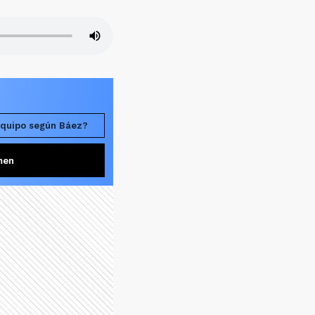
 equipo según Báez?
men