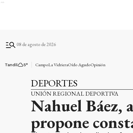
Ads
08 de agosto de 2026
Campo
La Vidriera
Oído Agudo
Opinión
Tandil
5
°
DEPORTES
UNIÓN REGIONAL DEPORTIVA
Nahuel Báez, a
propone const