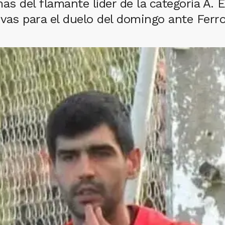
as del flamante líder de la categoría A. 
vas para el duelo del domingo ante Ferr