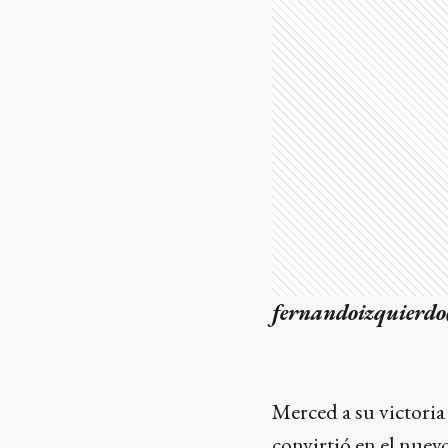
fernandoizquierd
Merced a su victoria
convirtió en el nuev