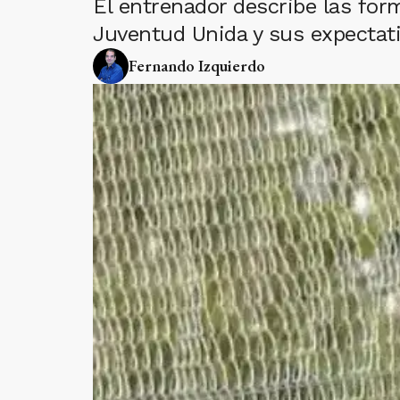
El entrenador describe las form
Juventud Unida y sus expectati
Fernando Izquierdo