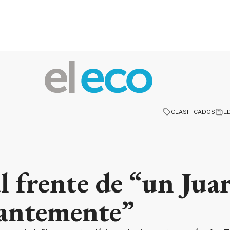
CLASIFICADOS
E
l frente de “un Jua
antemente”