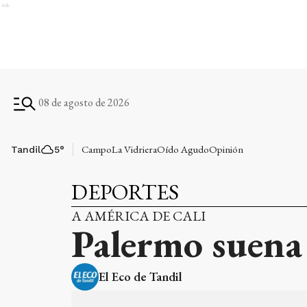
Ads
08 de agosto de 2026
Campo
La Vidriera
Oído Agudo
Opinión
Tandil
5
°
DEPORTES
A AMÉRICA DE CALI
Palermo suena
El Eco de Tandil