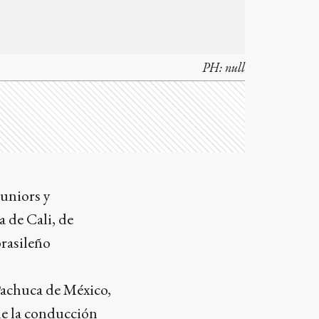
PH:
null
Juniors y
a de Cali, de
brasileño
Pachuca de México,
 de la conducción