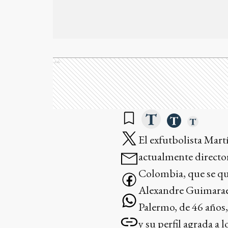
Ads
El exfutbolista Mart
actualmente director 
Colombia, que se que
Alexandre Guimarae
Palermo, de 46 años,
y su perfil agrada a