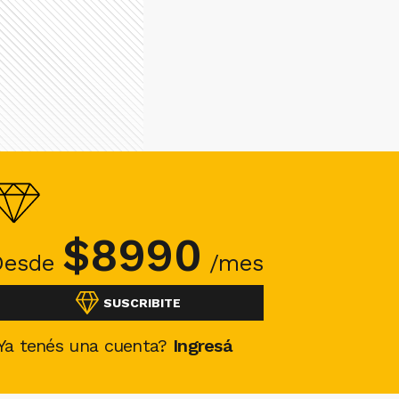
$
8990
Desde
/mes
SUSCRIBITE
Ya tenés una cuenta?
Ingresá