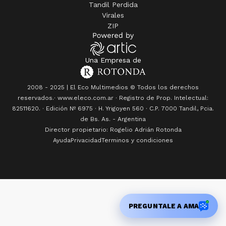
Tandil Perdida
Virales
ZIP
Una Empresa de
2008 - 2025 | El Eco Multimedios © Todos los derechos
reservados.· www.eleco.com.ar · Registro de Prop. Intelectual:
82511620. · Edición Nº
6975
· H. Yrigoyen 560 · C.P. 7000 Tandil, Pcia.
de Bs. As. - Argentina
Director propietario: Rogelio Adrián Rotonda
Ayuda
Privacidad
Terminos y condiciones
Premio Coronación del Zonal en Mar del Plata
PREGUNTALE A AMA