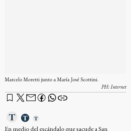
Marcelo Moretti junto a María José Scottini.
PH:
Internet
En medio del escándalo que sacude a San
Lorenzo por la difusión de un video en el que se
ve al presidente del club, Marcelo Moretti,
recibiendo 25 mil dólares en efectivo,
María