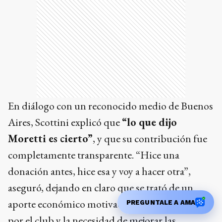
En diálogo con un reconocido medio de Buenos
Aires, Scottini explicó que
“lo que dijo
Moretti es cierto”
, y que su contribución fue
completamente transparente. “Hice una
donación antes, hice esa y voy a hacer otra”,
aseguró, dejando en claro que se trató de un
aporte económico motivado por el fanatismo
por el club y la necesidad de mejorar las
instalaciones. “Cuando mi hijo llega a jugar a
San Lorenzo, vi el estado en el que se
PREGUNTALE A AMA
encontraban las canchas y los vestuarios. Gente