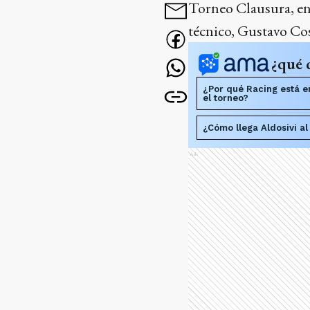
Torneo Clausura, en 
técnico, Gustavo Cos
¿qué 
¿Por qué Racing está e
el torneo?
¿Cómo llega Aldosivi al
Ads