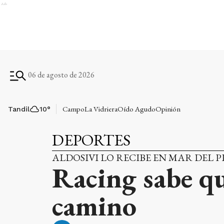
Ads
06 de agosto de 2026
Campo
La Vidriera
Oído Agudo
Opinión
Tandil
10
°
DEPORTES
ALDOSIVI LO RECIBE EN MAR DEL 
Racing sabe qu
camino