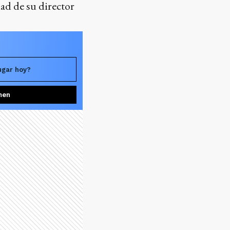
ad de su director
ugar hoy?
men