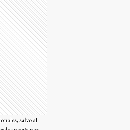
onales, salvo al
sde su país por