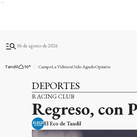
Ads
06 de agosto de 2026
Campo
La Vidriera
Oído Agudo
Opinión
Tandil
10
°
DEPORTES
RACING CLUB
Regreso, con P
El Eco de Tandil