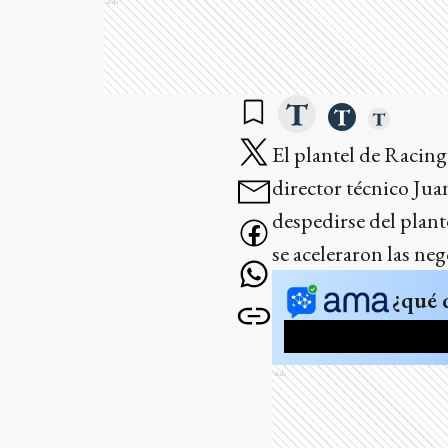
Ads
El plantel de Racing
director técnico Jua
despedirse del plant
se aceleraron las ne
¿qué 
Ads