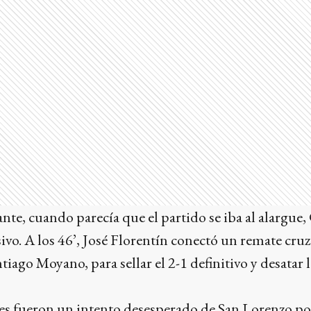
zante, cuando parecía que el partido se iba al alargu
sivo. A los 46’, José Florentín conectó un remate cruz
tiago Moyano, para sellar el 2-1 definitivo y desatar l
es fueron un intento desesperado de San Lorenzo po