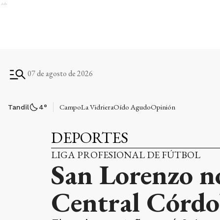
Ads
07 de agosto de 2026
Campo
La Vidriera
Oído Agudo
Opinión
Tandil
4
°
DEPORTES
LIGA PROFESIONAL DE FÚTBOL
San Lorenzo no
Central Córd