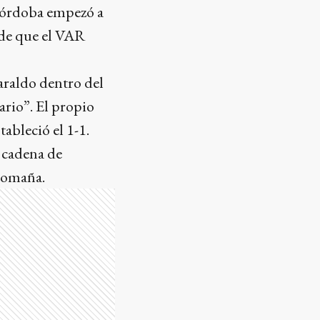
 Córdoba empezó a
s de que el VAR
araldo dentro del
ario”. El propio
tableció el 1-1.
a cadena de
 Romaña.